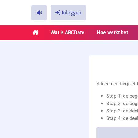
Inloggen
Inloggen
Wat is ABCDate
Hoe werkt het
Jouw e-mailadres
Jouw wachtwoord
Login onthouden
Alleen een begelei
Stap 1: de beg
Stap 2: de beg
Wachtwoord vergeten?
Stap 3: de de
Klik hier.
Stap 4: de dee