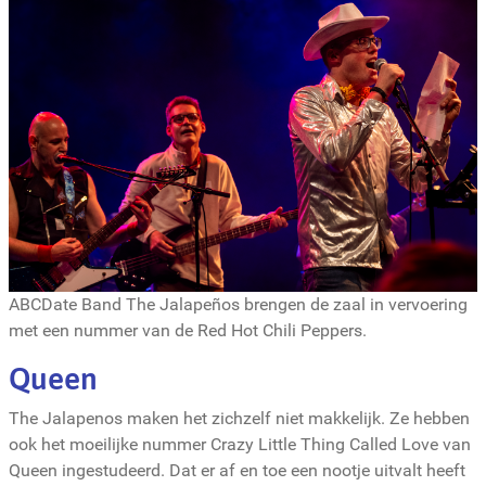
ABCDate Band The Jalapeños brengen de zaal in vervoering
met een nummer van de Red Hot Chili Peppers.
Queen
The Jalapenos maken het zichzelf niet makkelijk. Ze hebben
ook het moeilijke nummer Crazy Little Thing Called Love van
Queen ingestudeerd. Dat er af en toe een nootje uitvalt heeft