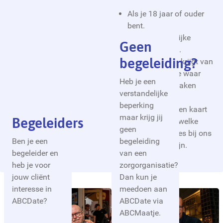
Als je 18 jaar of ouder
bent.
Een verstandelijke
Geen
beperking hebt.
begeleiding?
En begeleiding krijgt van
een organisatie waar
Heb je een
ABCDate afspraken
verstandelijke
heeft.
beperking
Klik
hier
voor een kaart
maar krijg jij
Begeleiders
waarop je ziet welke
geen
zorgorganisaties bij ons
Ben je een
begeleiding
aangesloten zijn.
begeleider en
van een
heb je voor
zorgorganisatie?
jouw cliënt
Dan kun je
interesse in
meedoen aan
ABCDate?
ABCDate via
ABCMaatje.