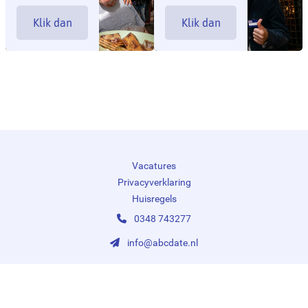
Klik dan
Klik dan
hier
hier
Vacatures
Privacyverklaring
Huisregels
0348 743277
info@abcdate.nl