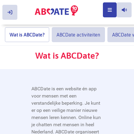
Inloggen
Inloggen
Wat is ABCDate?
ABCDate activiteiten
ABCDate w
Jouw e-mailadres
Wat is ABCDate?
Jouw wachtwoord
Login onthouden
ABCDate is een website én app
voor mensen met een
verstandelijke beperking. Je kunt
Wachtwoord vergeten?
er op een veilige manier nieuwe
Klik hier.
mensen leren kennen. Online kun
je chatten met mensen in heel
Nederland. ABCDate organiseert