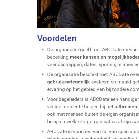
Voordelen
De organisatie geeft met ABCDate mensen
beperking
meer kansen en mogelijkhede
vriendschappen, daten, sporten, relaties en
De organisatie beschikt met ABCDate ove
gebruiksvriendelijk
systeem en maakt geb
ervaring op het gebied van bijzondere con
Voor begeleiders is ABCDate een handige t
veilige manier te helpen bij het
uitbreiden
ook met mensen buiten de eigen organisa
bekijken welke zorgorganisaties al zijn aa
ABCDate is voorzien van tal van speciale
relatievorming, weerbaarheid, seksualiteit,