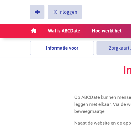
Inloggen
Inloggen
Wat is ABCDate
Hoe werkt het
Jouw e-mailadres
Informatie voor
Zorgkaart
Jouw wachtwoord
organisaties
I
Login onthouden
Op ABCDate kunnen mensen v
Wachtwoord vergeten?
leggen met elkaar. Via de 
Klik hier.
beweegmaatje.
Naast de website en de app