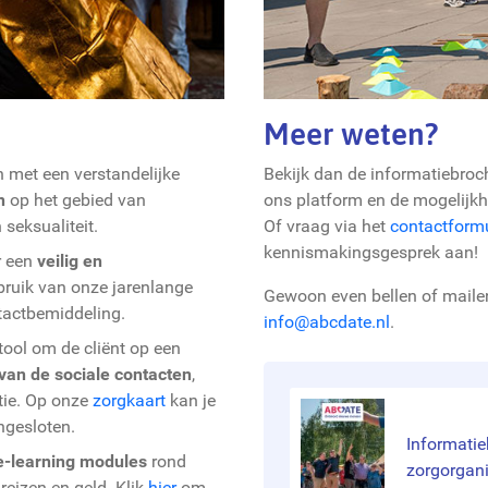
Meer weten?
 met een verstandelijke
Bekijk dan de informatiebroc
n
op het gebied van
ons platform en de mogelijk
 seksualiteit.
Of vraag via het
contactformu
kennismakingsgesprek aan!
r een
veilig en
ruik van onze jarenlange
Gewoon even bellen of mailen
tactbemiddeling.
info@abcdate.nl
.
ool om de cliënt op een
 van de sociale contacten
,
tie. Op onze
zorgkaart
kan je
ngesloten.
Informatie
e-learning modules
rond
zorgorgani
 reizen en geld. Klik
hier
om